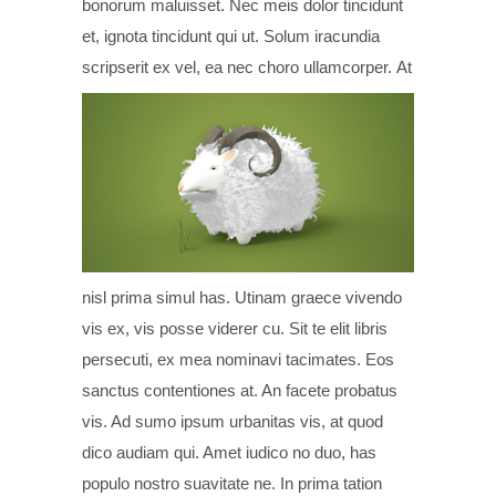
bonorum maluisset. Nec meis dolor tincidunt
et, ignota tincidunt qui ut. Solum iracundia
scripserit ex vel, ea nec choro ullamcorper.
At
nisl prima simul has. Utinam graece vivendo
vis ex, vis posse viderer cu. Sit te elit libris
persecuti, ex mea nominavi tacimates. Eos
sanctus contentiones at. An facete probatus
vis. Ad sumo ipsum urbanitas vis, at quod
dico audiam qui. Amet iudico no duo, has
populo nostro suavitate ne. In prima tation