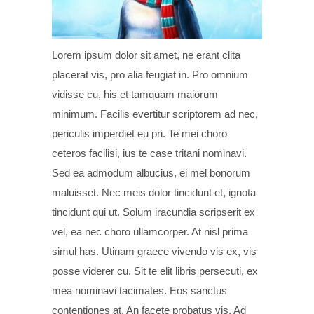
Lorem ipsum dolor sit amet, ne erant clita
placerat vis, pro alia feugiat in. Pro omnium
vidisse cu, his et tamquam maiorum
minimum. Facilis evertitur scriptorem ad nec,
periculis imperdiet eu pri. Te mei choro
ceteros facilisi, ius te case tritani nominavi.
Sed ea admodum albucius, ei mel bonorum
maluisset. Nec meis dolor tincidunt et, ignota
tincidunt qui ut. Solum iracundia scripserit ex
vel, ea nec choro ullamcorper. At nisl prima
simul has. Utinam graece vivendo vis ex, vis
posse viderer cu. Sit te elit libris persecuti, ex
mea nominavi tacimates. Eos sanctus
contentiones at. An facete probatus vis. Ad