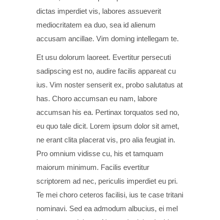
dictas imperdiet vis, labores assueverit
mediocritatem ea duo, sea id alienum
accusam ancillae. Vim doming intellegam te.
Et usu dolorum laoreet. Evertitur persecuti
sadipscing est no, audire facilis appareat cu
ius. Vim noster senserit ex, probo salutatus at
has. Choro accumsan eu nam, labore
accumsan his ea. Pertinax torquatos sed no,
eu quo tale dicit. Lorem ipsum dolor sit amet,
ne erant clita placerat vis, pro alia feugiat in.
Pro omnium vidisse cu, his et tamquam
maiorum minimum. Facilis evertitur
scriptorem ad nec, periculis imperdiet eu pri.
Te mei choro ceteros facilisi, ius te case tritani
nominavi. Sed ea admodum albucius, ei mel