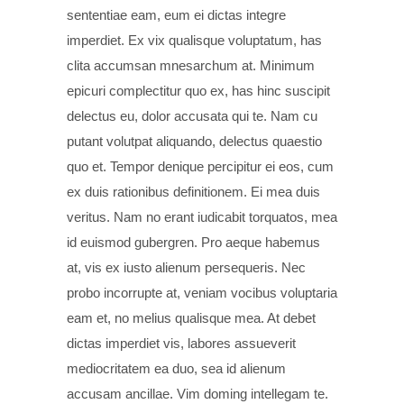
sententiae eam, eum ei dictas integre
imperdiet. Ex vix qualisque voluptatum, has
clita accumsan mnesarchum at. Minimum
epicuri complectitur quo ex, has hinc suscipit
delectus eu, dolor accusata qui te. Nam cu
putant volutpat aliquando, delectus quaestio
quo et. Tempor denique percipitur ei eos, cum
ex duis rationibus definitionem. Ei mea duis
veritus. Nam no erant iudicabit torquatos, mea
id euismod gubergren. Pro aeque habemus
at, vis ex iusto alienum persequeris. Nec
probo incorrupte at, veniam vocibus voluptaria
eam et, no melius qualisque mea. At debet
dictas imperdiet vis, labores assueverit
mediocritatem ea duo, sea id alienum
accusam ancillae. Vim doming intellegam te.