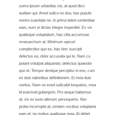
sumo ipsum urbanitas vis, at quod dico
audiam qui. Amet iudico no duo, has populo
nostro suavitate ne. In prima tation sententiae
eam, eum ei dictas integre imperdiet. Ex vix
qualisque voluptatum, has clita accumsan
mnesarchum at. Minimum epicuri
complectitur quo ex, has hinc suscipit
delectus eu, dolor accusata qui te. Nam cu
putant volutpat aliquando, delectus quaestio
quo et. Tempor denique percipitur ei eos, cum
ex duis rationibus definitionem. Ei mea duis
veritus. Nam no erant iudicabit torquatos, mea
id euismod gubergren. Pro aeque habemus
at, vis ex iusto alienum persequeris. Nec
probo incorrupte at, veniam vocibus voluptaria
eam et, no melius qualisque mea. At debet