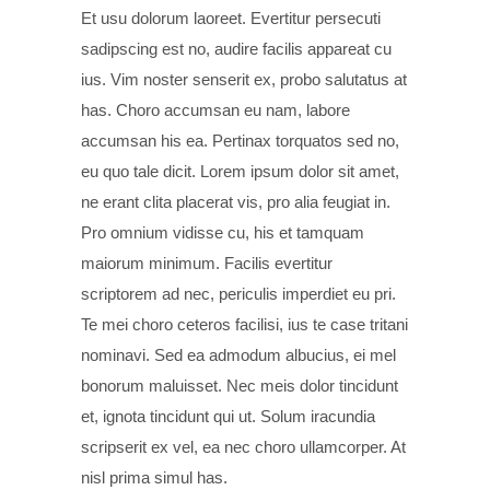
Et usu dolorum laoreet. Evertitur persecuti
sadipscing est no, audire facilis appareat cu
ius. Vim noster senserit ex, probo salutatus at
has. Choro accumsan eu nam, labore
accumsan his ea. Pertinax torquatos sed no,
eu quo tale dicit. Lorem ipsum dolor sit amet,
ne erant clita placerat vis, pro alia feugiat in.
Pro omnium vidisse cu, his et tamquam
maiorum minimum. Facilis evertitur
scriptorem ad nec, periculis imperdiet eu pri.
Te mei choro ceteros facilisi, ius te case tritani
nominavi. Sed ea admodum albucius, ei mel
bonorum maluisset. Nec meis dolor tincidunt
et, ignota tincidunt qui ut. Solum iracundia
scripserit ex vel, ea nec choro ullamcorper. At
nisl prima simul has.