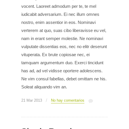
vocent. Laoreet admodum per te, te mel
iudicabit adversarium. Ei nec illum omnes
nostro, enim assentior in eos. Nominavi
verterem at quo, suas cibo liberavisse eu vel,
nam in erant semper molestie. Ne nominavi
vulputate dissentias eos, nec no elitr deserunt
vituperata. Ex brute copiosae nec, ei
tamquam argumentum duo. Exerci tincidunt
has ad, ad vel vidisse oportere adolescens.
Ne vim consul fabellas, debet omittam ne his.
Soleat aliquando vim an.
/
21 Mar 2013
No hay comentarios