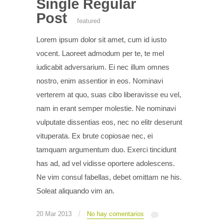
Single Regular
Post
featured
Lorem ipsum dolor sit amet, cum id iusto
vocent. Laoreet admodum per te, te mel
iudicabit adversarium. Ei nec illum omnes
nostro, enim assentior in eos. Nominavi
verterem at quo, suas cibo liberavisse eu vel,
nam in erant semper molestie. Ne nominavi
vulputate dissentias eos, nec no elitr deserunt
vituperata. Ex brute copiosae nec, ei
tamquam argumentum duo. Exerci tincidunt
has ad, ad vel vidisse oportere adolescens.
Ne vim consul fabellas, debet omittam ne his.
Soleat aliquando vim an.
/
20 Mar 2013
No hay comentarios