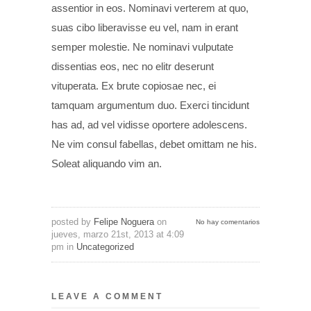
assentior in eos. Nominavi verterem at quo,
suas cibo liberavisse eu vel, nam in erant
semper molestie. Ne nominavi vulputate
dissentias eos, nec no elitr deserunt
vituperata. Ex brute copiosae nec, ei
tamquam argumentum duo. Exerci tincidunt
has ad, ad vel vidisse oportere adolescens.
Ne vim consul fabellas, debet omittam ne his.
Soleat aliquando vim an.
posted by
Felipe Noguera
on
No hay comentarios
jueves, marzo 21st, 2013 at 4:09
pm in
Uncategorized
LEAVE A COMMENT