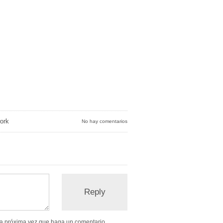
ork
No hay comentarios
 la próxima vez que haga un comentario.